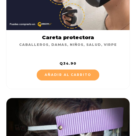
Careta protectora
CABALLEROS
,
DAMAS
,
NIÑOS
,
SALUD
,
VIRPE
Q
34.90
AÑADIR AL CARRITO