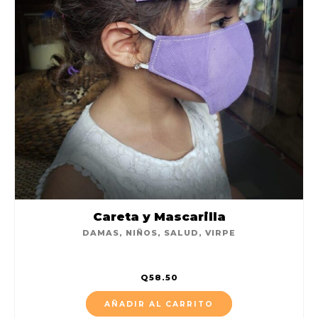
Careta y Mascarilla
DAMAS
,
NIÑOS
,
SALUD
,
VIRPE
Q
58.50
AÑADIR AL CARRITO