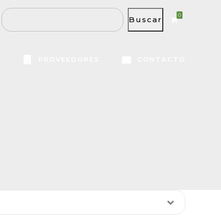
0
Buscar
S
PROVEEDORES
CONTACTO
Funda
Q82.50
Impermeable Flotante
VER PRODUCTO