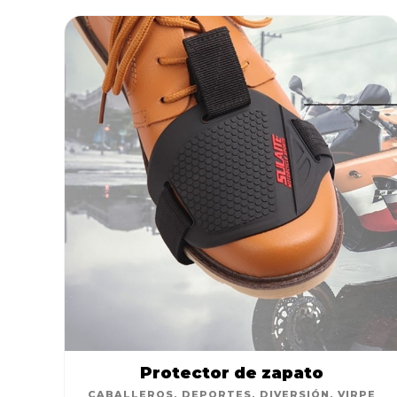
Nuevos Productos!
Conoce y disf
nuestros nue
productos:
Protector de zapato
CABALLEROS
,
DEPORTES
,
DIVERSIÓN
,
VIRPE